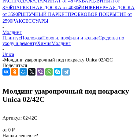
РАСПРОДАЖА
ЛАМИНАТ от 487₽
КВАРЦ-ВИНИЛ от
870₽
ПАРКЕТНАЯ ДОСКА от 4030₽
ИНЖЕНЕРНАЯ ДОСКА
от 3590₽
ШТУЧНЫЙ ПАРКЕТ
ПРОБКОВОЕ ПОКРЫТИЕ от
2590₽
АКСЕССУАРЫ
-
Молдинг
Плинтус
Подложка
Пороги, профили и кольца
Средства по
уходу и ремонту
Химия
Молдинг
-
Unica
-
Молдинг ударопрочный под покраску Unica 02/42С
Поделиться
Молдинг ударопрочный под покраску
Unica 02/42С
Артикул:
02/42С
от
0 ₽
Нашли дешевле?