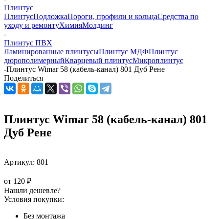
Плинтус
Плинтус
Подложка
Пороги, профили и кольца
Средства по
уходу и ремонту
Химия
Молдинг
-
Плинтус ПВХ
Ламинированные плинтусы
Плинтус МДФ
Плинтус
дюрополимерный
Кварцевый плинтус
Микроплинтус
-
Плинтус Wimar 58 (кабель-канал) 801 Дуб Рене
Поделиться
Плинтус Wimar 58 (кабель-канал) 801
Дуб Рене
Артикул:
801
от
120 ₽
Нашли дешевле?
Условия покупки:
Без монтажа