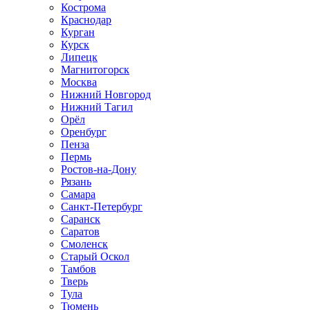
Кострома
Краснодар
Курган
Курск
Липецк
Магнитогорск
Москва
Нижний Новгород
Нижний Тагил
Орёл
Оренбург
Пенза
Пермь
Ростов‑на‑Дону
Рязань
Самара
Санкт‑Петербург
Саранск
Саратов
Смоленск
Старый Оскол
Тамбов
Тверь
Тула
Тюмень