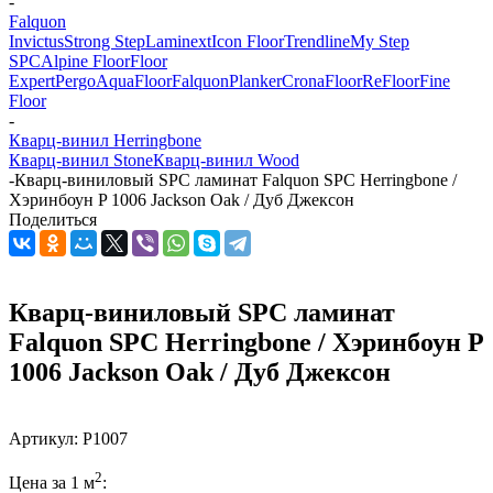
-
Falquon
Invictus
Strong Step
Laminext
Icon Floor
Trendline
My Step
SPC
Alpine Floor
Floor
Expert
Pergo
AquaFloor
Falquon
Planker
CronaFloor
ReFloor
Fine
Floor
-
Кварц-винил Herringbone
Кварц-винил Stone
Кварц-винил Wood
-
Кварц-виниловый SPC ламинат Falquon SPC Herringbone /
Хэринбоун P 1006 Jackson Oak / Дуб Джексон
Поделиться
Кварц-виниловый SPC ламинат
Falquon SPC Herringbone / Хэринбоун P
1006 Jackson Oak / Дуб Джексон
Артикул:
P1007
2
Цена за 1 м
: