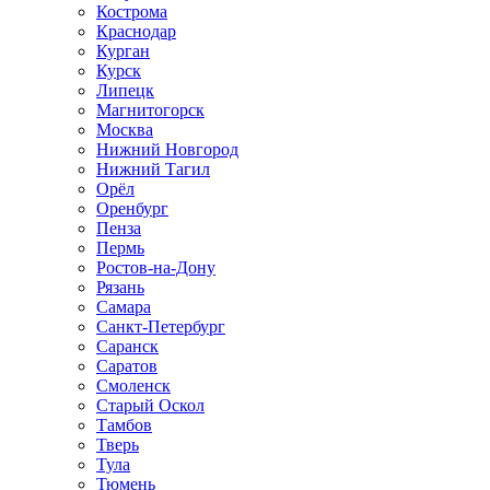
Кострома
Краснодар
Курган
Курск
Липецк
Магнитогорск
Москва
Нижний Новгород
Нижний Тагил
Орёл
Оренбург
Пенза
Пермь
Ростов‑на‑Дону
Рязань
Самара
Санкт‑Петербург
Саранск
Саратов
Смоленск
Старый Оскол
Тамбов
Тверь
Тула
Тюмень