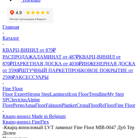
Главная
-
Каталог
-
КВАРЦ-ВИНИЛ от 870₽
РАСПРОДАЖА
ЛАМИНАТ от 487₽
КВАРЦ-ВИНИЛ от
870₽
ПАРКЕТНАЯ ДОСКА от 4030₽
ИНЖЕНЕРНАЯ ДОСКА
от 3590₽
ШТУЧНЫЙ ПАРКЕТ
ПРОБКОВОЕ ПОКРЫТИЕ от
2590₽
АКСЕССУАРЫ
-
Fine Floor
Floor Expert
Strong Step
Laminext
Icon Floor
Trendline
My Step
SPC
Invictus
Alpine
Floor
Pergo
AquaFloor
Falquon
Planker
CronaFloor
ReFloor
Fine Floor
-
Кварц-винил Made in Belgium
Кварц-винил FineFlex
-
Кварц-виниловый LVT ламинат Fine Floor MIB-0047 Дуб Тер
Долен