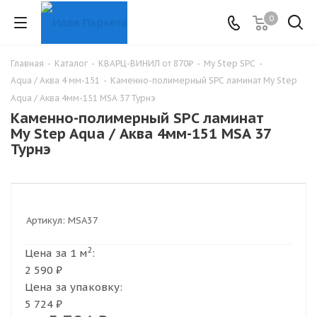
0
Главная
-
Каталог
-
КВАРЦ-ВИНИЛ от 870₽
-
My Step SPC
-
Aqua / Аква 4 мм-151
-
Каменно-полимерный SPC ламинат My Step
Aqua / Аква 4мм-151 MSA 37 Турнэ
Каменно-полимерный SPC ламинат
My Step Aqua / Аква 4мм-151 MSA 37
Турнэ
Артикул:
MSA37
2
Цена за 1 м
:
2 590 ₽
Цена за упаковку:
5 724 ₽