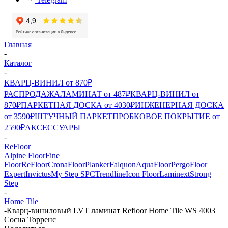
Главная
-
Каталог
-
КВАРЦ-ВИНИЛ от 870₽
РАСПРОДАЖА
ЛАМИНАТ от 487₽
КВАРЦ-ВИНИЛ от
870₽
ПАРКЕТНАЯ ДОСКА от 4030₽
ИНЖЕНЕРНАЯ ДОСКА
от 3590₽
ШТУЧНЫЙ ПАРКЕТ
ПРОБКОВОЕ ПОКРЫТИЕ от
2590₽
АКСЕССУАРЫ
-
ReFloor
Alpine Floor
Fine
Floor
ReFloor
CronaFloor
Planker
Falquon
AquaFloor
Pergo
Floor
Expert
Invictus
My Step SPC
Trendline
Icon Floor
Laminext
Strong
Step
-
Home Tile
-
Кварц-виниловый LVT ламинат Refloor Home Tile WS 4003
Сосна Торренс