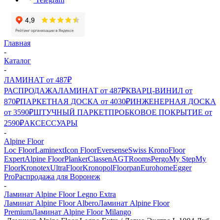
Главная
-
Каталог
-
ЛАМИНАТ от 487₽
РАСПРОДАЖА
ЛАМИНАТ от 487₽
КВАРЦ-ВИНИЛ от
870₽
ПАРКЕТНАЯ ДОСКА от 4030₽
ИНЖЕНЕРНАЯ ДОСКА
от 3590₽
ШТУЧНЫЙ ПАРКЕТ
ПРОБКОВОЕ ПОКРЫТИЕ от
2590₽
АКСЕССУАРЫ
-
Alpine Floor
Loc Floor
Laminext
Icon Floor
Eversense
Swiss Krono
Floor
Expert
Alpine Floor
Planker
Classen
AGT
Rooms
Pergo
My Step
My
Floor
Kronotex
UltraFloor
Kronopol
Floorpan
Eurohome
Egger
Pro
Распродажа для Воронеж
-
Ламинат Alpine Floor Legno Extra
Ламинат Alpine Floor Albero
Ламинат Alpine Floor
Premium
Ламинат Alpine Floor Milango