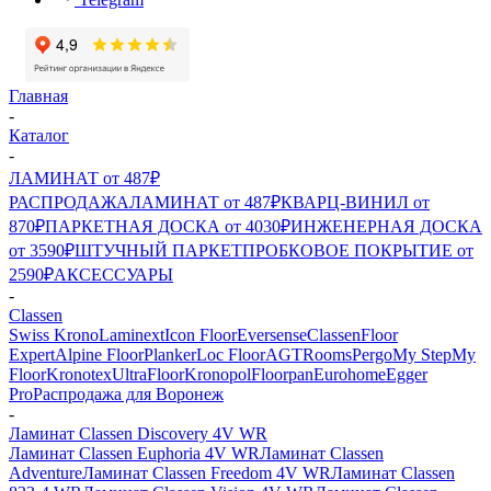
Главная
-
Каталог
-
ЛАМИНАТ от 487₽
РАСПРОДАЖА
ЛАМИНАТ от 487₽
КВАРЦ-ВИНИЛ от
870₽
ПАРКЕТНАЯ ДОСКА от 4030₽
ИНЖЕНЕРНАЯ ДОСКА
от 3590₽
ШТУЧНЫЙ ПАРКЕТ
ПРОБКОВОЕ ПОКРЫТИЕ от
2590₽
АКСЕССУАРЫ
-
Classen
Swiss Krono
Laminext
Icon Floor
Eversense
Classen
Floor
Expert
Alpine Floor
Planker
Loc Floor
AGT
Rooms
Pergo
My Step
My
Floor
Kronotex
UltraFloor
Kronopol
Floorpan
Eurohome
Egger
Pro
Распродажа для Воронеж
-
Ламинат Classen Discovery 4V WR
Ламинат Classen Euphoria 4V WR
Ламинат Classen
Adventure
Ламинат Classen Freedom 4V WR
Ламинат Classen