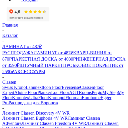
Главная
-
Каталог
-
ЛАМИНАТ от 487₽
РАСПРОДАЖА
ЛАМИНАТ от 487₽
КВАРЦ-ВИНИЛ от
870₽
ПАРКЕТНАЯ ДОСКА от 4030₽
ИНЖЕНЕРНАЯ ДОСКА
от 3590₽
ШТУЧНЫЙ ПАРКЕТ
ПРОБКОВОЕ ПОКРЫТИЕ от
2590₽
АКСЕССУАРЫ
-
Classen
Swiss Krono
Laminext
Icon Floor
Eversense
Classen
Floor
Expert
Alpine Floor
Planker
Loc Floor
AGT
Rooms
Pergo
My Step
My
Floor
Kronotex
UltraFloor
Kronopol
Floorpan
Eurohome
Egger
Pro
Распродажа для Воронеж
-
Ламинат Classen Discovery 4V WR
Ламинат Classen Euphoria 4V WR
Ламинат Classen
Adventure
Ламинат Classen Freedom 4V WR
Ламинат Classen