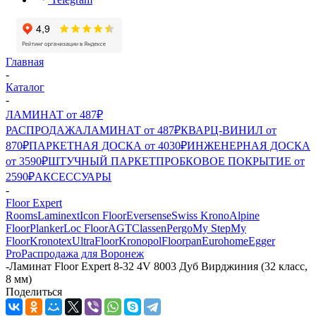
Главная
-
Каталог
-
ЛАМИНАТ от 487₽
РАСПРОДАЖА
ЛАМИНАТ от 487₽
КВАРЦ-ВИНИЛ от
870₽
ПАРКЕТНАЯ ДОСКА от 4030₽
ИНЖЕНЕРНАЯ ДОСКА
от 3590₽
ШТУЧНЫЙ ПАРКЕТ
ПРОБКОВОЕ ПОКРЫТИЕ от
2590₽
АКСЕССУАРЫ
-
Floor Expert
Rooms
Laminext
Icon Floor
Eversense
Swiss Krono
Alpine
Floor
Planker
Loc Floor
AGT
Classen
Pergo
My Step
My
Floor
Kronotex
UltraFloor
Kronopol
Floorpan
Eurohome
Egger
Pro
Распродажа для Воронеж
-
Ламинат Floor Expert 8-32 4V 8003 Дуб Вирджиния (32 класс,
8 мм)
Поделиться