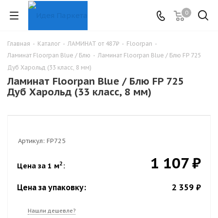
0
Главная
-
Каталог
-
ЛАМИНАТ от 487₽
-
Floorpan
-
Ламинат Floorpan Blue / Блю
-
Ламинат Floorpan Blue / Блю FP 725
Дуб Харольд (33 класс, 8 мм)
Ламинат Floorpan Blue / Блю FP 725
Дуб Харольд (33 класс, 8 мм)
Артикул:
FP725
1 107 ₽
2
Цена за 1 м
:
2 359 ₽
Цена за упаковку:
Нашли дешевле?