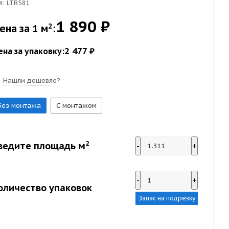
л:
LTR581
1 890 ₽
2
ена за 1 м
:
2 477 ₽
ена за упаковку:
Нашли дешевле?
Без монтажа
С монтажом
2
ведите площадь м
-
+
-
+
оличество упаковок
Запас на подрезку