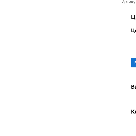
Артику
Ц
Ц
В
К