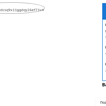
В
Под