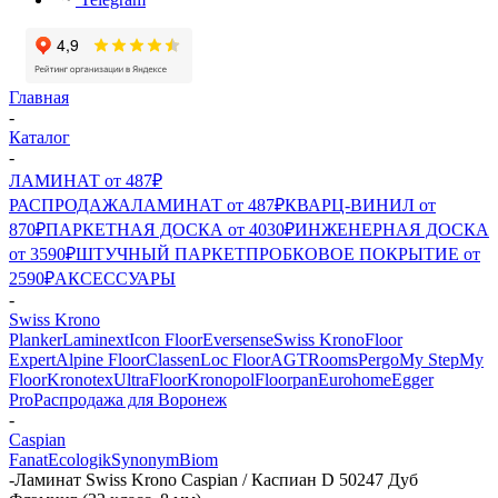
Главная
-
Каталог
-
ЛАМИНАТ от 487₽
РАСПРОДАЖА
ЛАМИНАТ от 487₽
КВАРЦ-ВИНИЛ от
870₽
ПАРКЕТНАЯ ДОСКА от 4030₽
ИНЖЕНЕРНАЯ ДОСКА
от 3590₽
ШТУЧНЫЙ ПАРКЕТ
ПРОБКОВОЕ ПОКРЫТИЕ от
2590₽
АКСЕССУАРЫ
-
Swiss Krono
Planker
Laminext
Icon Floor
Eversense
Swiss Krono
Floor
Expert
Alpine Floor
Classen
Loc Floor
AGT
Rooms
Pergo
My Step
My
Floor
Kronotex
UltraFloor
Kronopol
Floorpan
Eurohome
Egger
Pro
Распродажа для Воронеж
-
Caspian
Fanat
Ecologik
Synonym
Biom
-
Ламинат Swiss Krono Caspian / Каспиан D 50247 Дуб