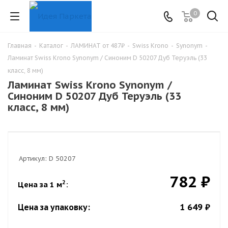
0
Главная
-
Каталог
-
ЛАМИНАТ от 487₽
-
Swiss Krono
-
Synonym
-
Ламинат Swiss Krono Synonym / Синоним D 50207 Дуб Теруэль (33
класс, 8 мм)
Ламинат Swiss Krono Synonym /
Синоним D 50207 Дуб Теруэль (33
класс, 8 мм)
Артикул:
D 50207
782 ₽
2
Цена за 1 м
:
1 649 ₽
Цена за упаковку: