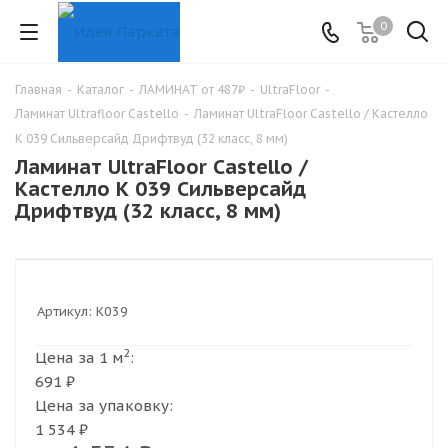
0
Главная
-
Каталог
-
ЛАМИНАТ от 487₽
-
UltraFloor
-
Ламинат Ultrafloor Castello
-
Ламинат UltraFloor Castello / Кастелло
К 039 Сильверсайд Дрифтвуд (32 класс, 8 мм)
Ламинат UltraFloor Castello /
Кастелло К 039 Сильверсайд
Дрифтвуд (32 класс, 8 мм)
Артикул:
К039
2
Цена за 1 м
:
691 ₽
Цена за упаковку:
1 534 ₽