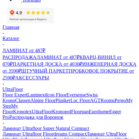
Главная
-
Каталог
-
ЛАМИНАТ от 487₽
РАСПРОДАЖА
ЛАМИНАТ от 487₽
КВАРЦ-ВИНИЛ от
870₽
ПАРКЕТНАЯ ДОСКА от 4030₽
ИНЖЕНЕРНАЯ ДОСКА
от 3590₽
ШТУЧНЫЙ ПАРКЕТ
ПРОБКОВОЕ ПОКРЫТИЕ от
2590₽
АКСЕССУАРЫ
-
UltraFloor
Floor Expert
Laminext
Icon Floor
Eversense
Swiss
Krono
Classen
Alpine Floor
Planker
Loc Floor
AGT
Rooms
Pergo
My
Step
My
Floor
Kronotex
UltraFloor
Kronopol
Floorpan
Eurohome
Egger
Pro
Распродажа для Воронеж
-
Ламинат Ultrafloor Super Natural Compact
Ламинат Ultrafloor Floordreams Compact
Ламинат UltraFloor