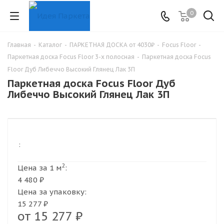
0
Главная
-
Каталог
-
ПАРКЕТНАЯ ДОСКА от 4030₽
-
Focus Floor
-
Паркетная доска Focus Floor 3-х полосная
-
Паркетная доска Focus
Floor Дуб Либеччо Высокий Глянец Лак 3П
Паркетная доска Focus Floor Дуб
Либеччо Высокий Глянец Лак 3П
:
2
Цена за 1 м
:
4 480 ₽
Цена за упаковку:
15 277 ₽
от
15 277 ₽