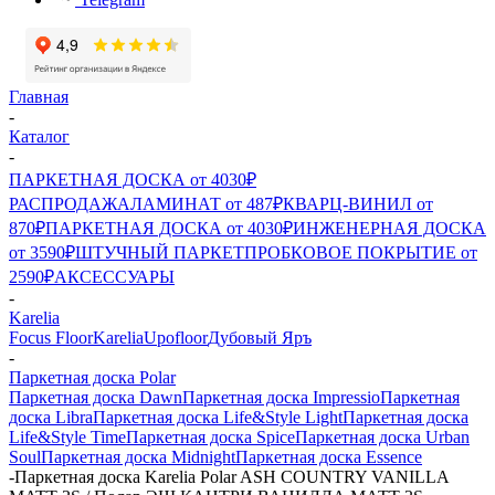
Главная
-
Каталог
-
ПАРКЕТНАЯ ДОСКА от 4030₽
РАСПРОДАЖА
ЛАМИНАТ от 487₽
КВАРЦ-ВИНИЛ от
870₽
ПАРКЕТНАЯ ДОСКА от 4030₽
ИНЖЕНЕРНАЯ ДОСКА
от 3590₽
ШТУЧНЫЙ ПАРКЕТ
ПРОБКОВОЕ ПОКРЫТИЕ от
2590₽
АКСЕССУАРЫ
-
Karelia
Focus Floor
Karelia
Upofloor
Дубовый Яръ
-
Паркетная доска Polar
Паркетная доска Dawn
Паркетная доска Impressio
Паркетная
доска Libra
Паркетная доска Life&Style Light
Паркетная доска
Life&Style Time
Паркетная доска Spice
Паркетная доска Urban
Soul
Паркетная доска Midnight
Паркетная доска Essence
-
Паркетная доска Karelia Polar ASH COUNTRY VANILLA