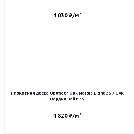
2
4 030
₽/м
Паркетная доска Upofloor Oak Nordic Light 3S / Оук
Нордик Лайт 3S
2
4 820
₽/м