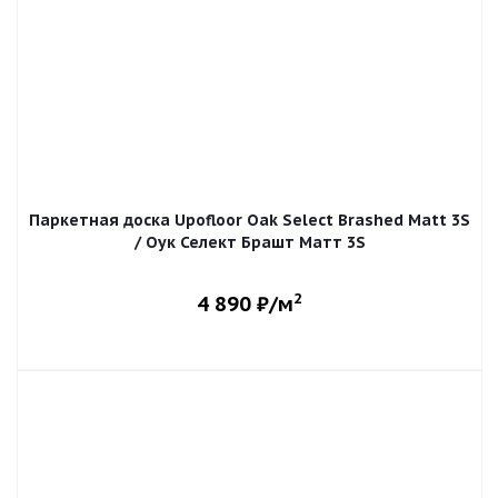
Паркетная доска Upofloor Oak Select Brashed Matt 3S
/ Оук Селект Брашт Матт 3S
2
4 890
₽/м