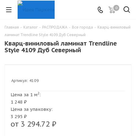
0
Главная
-
Каталог
-
РАСПРОДАЖА
-
Все города
-
Кварц-виниловый
ламинат Trendline Style 4109 Дуб Северный
Кварц-виниловый ламинат Trendline
Style 4109 Дуб Северный
Артикул:
4109
2
Цена за 1 м
:
1 248 ₽
Цена за упаковку:
3 295 ₽
от
3 294.72 ₽