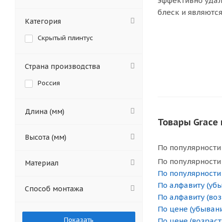
эффективно удал
блеск и являютс
Категория
Скрытый плинтус
Страна производства
Россия
Длина (мм)
Товары Grace
Высота (мм)
По популярности
По популярности
Материал
По популярности
По алфавиту (уб
Способ монтажа
По алфавиту (во
По цене (убыван
По цене (возраст