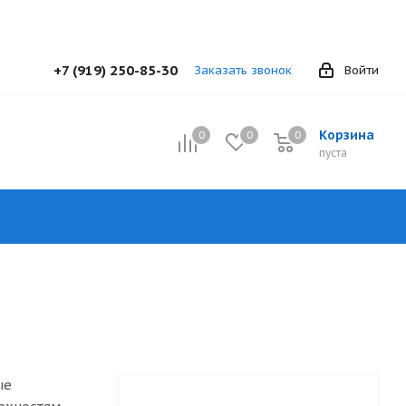
+7 (919) 250-85-30
Заказать звонок
Войти
Корзина
0
0
0
0
пуста
ые