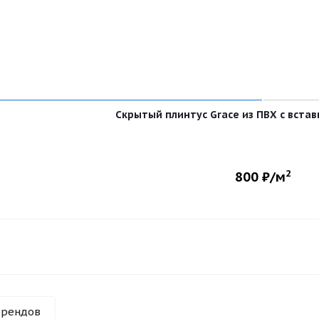
Скрытый плинтус Grace из ПВХ с вста
2
800
₽/м
брендов