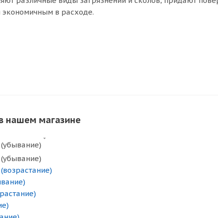
яют различные виды загрязнений и сколов, придают пове
я экономичным в расходе.
 в нашем магазине
 (убывание)
 (убывание)
 (возрастание)
ывание)
зрастание)
ие)
ание)