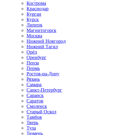
Кострома
Краснодар
Курган
Курск
Липецк
Магнитогорск
Москва
Нижний Новгород
Нижний Тагил
Орёл
Оренбург
Пенза
Пермь
Ростов‑на‑Дону
Рязань
Самара
Санкт‑Петербург
Саранск
Саратов
Смоленск
Старый Оскол
Тамбов
Тверь
Тула
Тюмень