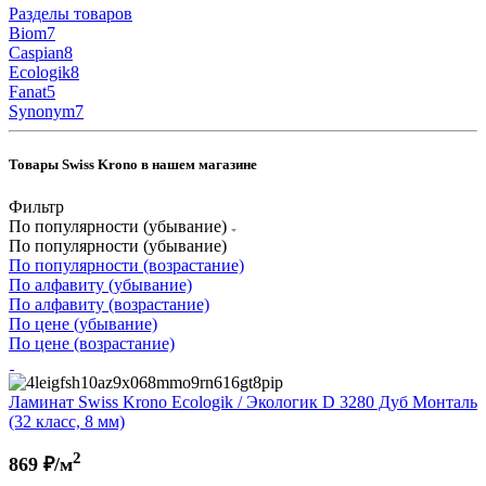
Разделы товаров
Biom
7
Caspian
8
Ecologik
8
Fanat
5
Synonym
7
Товары Swiss Krono в нашем магазине
Фильтр
По популярности (убывание)
По популярности (убывание)
По популярности (возрастание)
По алфавиту (убывание)
По алфавиту (возрастание)
По цене (убывание)
По цене (возрастание)
Ламинат Swiss Krono Ecologik / Экологик D 3280 Дуб Монталь
(32 класс, 8 мм)
2
869
₽/м