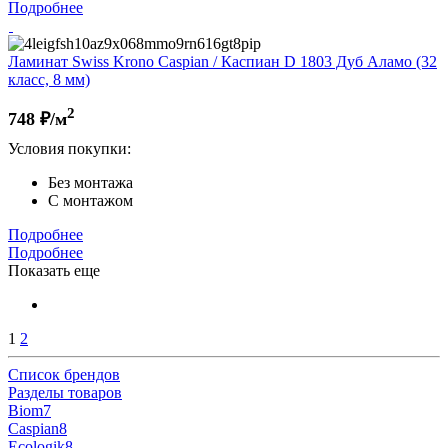
Подробнее
Ламинат Swiss Krono Caspian / Каспиан D 1803 Дуб Аламо (32
класс, 8 мм)
2
748
₽/м
Условия покупки:
Без монтажа
С монтажом
Подробнее
Подробнее
Показать еще
1
2
Список брендов
Разделы товаров
Biom
7
Caspian
8
Ecologik
8