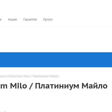
и
Акции
Гарантия
Производители
opol Platinium Milo / Платиниум Майло
um Milo / Платиниум Майло