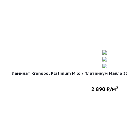
Ламинат Kronopol Platinium Milo / Платиниум Майло 37
2
2 890
₽/м