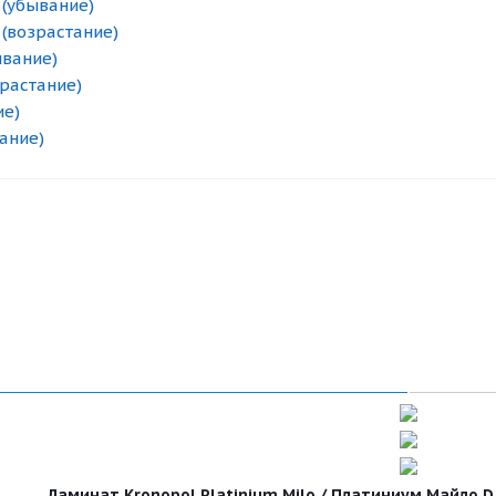
 (убывание)
 (возрастание)
ывание)
зрастание)
ие)
ание)
Ламинат Kronopol Platinium Milo / Платиниум Майло D 