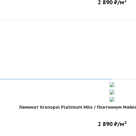
2
2 890
₽/м
Ламинат Kronopol Platinium Milo / Платиниум Майло 
2
2 890
₽/м